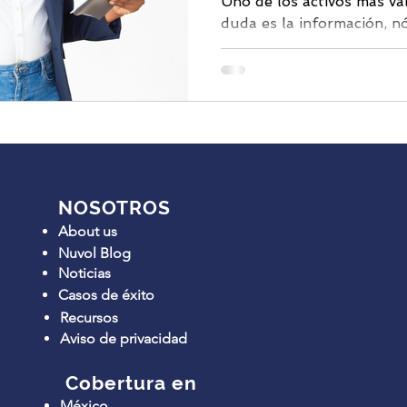
Uno de los activos más va
duda es la información, n
documentación administrati
NOSOTROS
About us
Nuvol Blog
Noticias
Casos de éxito
Recursos
Aviso de privacidad
Cobertura en
México