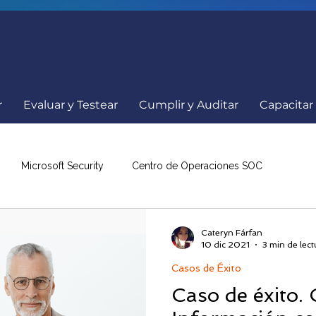
r
Evaluar y Testear
Cumplir y Auditar
Capacitar
Microsoft Security
Centro de Operaciones SOC
a
Comunicados
Ciberseguridad
Internacionales
Cateryn Fárfan
10 dic 2021
3 min de lect
Casos de Éxito
nowBe4
Resumen de Noticias
Eventos Ciberseguridad
Caso de éxito. 