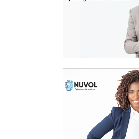
Certificacion ISO 27001:2013
Combate IA con IA
Nuvol