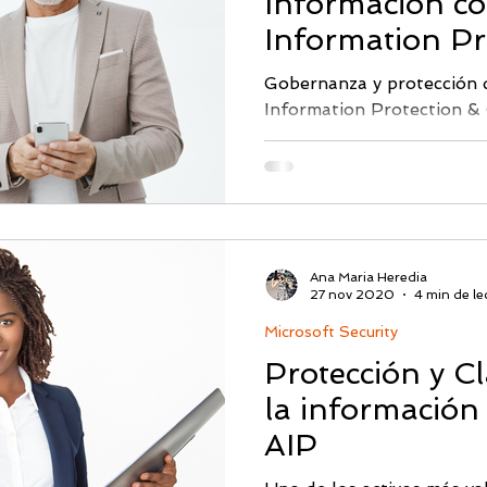
Información c
Monitoreo DarkWeb
PICUS
Ciberseguridad & IA
Segu
Information Pr
Gobernanza y protección 
Information Protection &
Abnormal AI
Picus BAS
CISO
Proficio
Data Loss Prevention
Ana Maria Heredia
27 nov 2020
4 min de le
Microsoft Security
Protección y Cl
la información
AIP