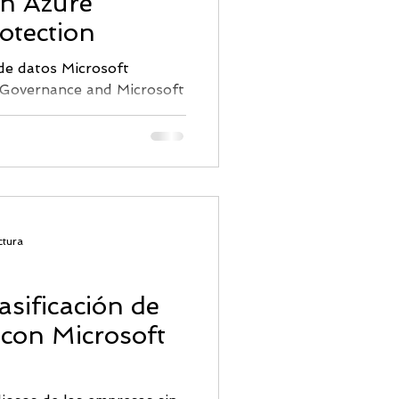
on Azure
ridad Correo
otection
de datos Microsoft
 Governance and Microsoft
ctura
asificación de
 con Microsoft