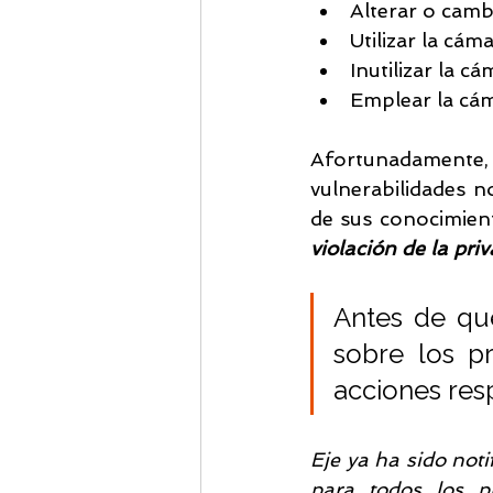
Alterar o camb
Utilizar la cáma
Inutilizar la cá
Emplear la cám
Afortunadamente
vulnerabilidades n
de sus conocimient
violación de la pri
Antes de que 
sobre los p
acciones res
Eje ya ha sido noti
para todos los p