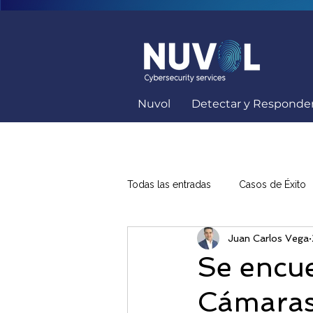
Nuvol
Detectar y Responde
Todas las entradas
Casos de Éxito
Juan Carlos Vega
Capacitación Seguridad Informátic
Se encue
Cámaras
Soluciones Ciberseguridad
K