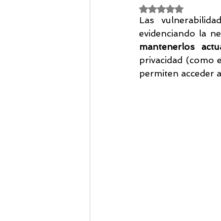
Obtuvo NaN de 5 es
Las vulnerabilid
Certificacion ISO 27001:2013
evidenciando la n
mantenerlos actua
privacidad (como e
Combate IA con IA
Nuvol
permiten acceder al