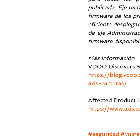
publicada. Eje rec
firmware de los pr
eficiente desplegar
de eje Administrad
firmware disponibl
Más Información
VDOO Discovers Sig
https://blog.vdoo.
axis-cameras/
Affected Product Li
https://www.axis.
#seguridad
#vulne