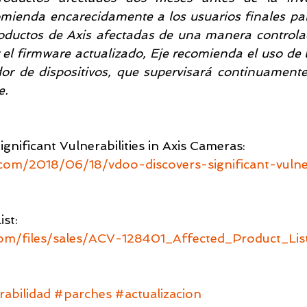
omienda encarecidamente a los usuarios finales para
oductos de Axis afectadas de una manera controlad
 el firmware actualizado, Eje recomienda el uso de 
or de dispositivos, que supervisará continuamente 
e.
nificant Vulnerabilities in Axis Cameras:
com/2018/06/18/vdoo-discovers-significant-vulner
st:
com/files/sales/ACV-128401_Affected_Product_Lis
rabilidad
#parches
#actualizacion