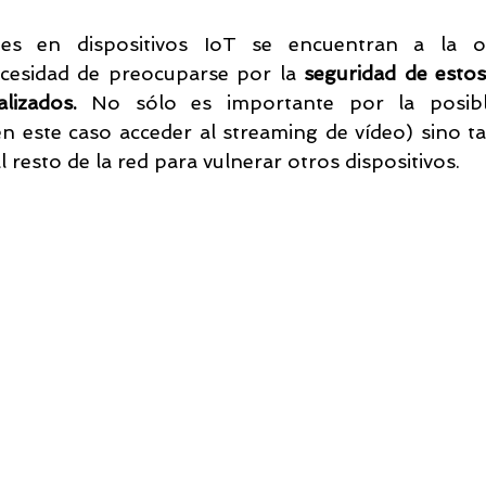
trellas.
ades en dispositivos IoT se encuentran a la or
Monitoreo DarkWeb
PICUS
Ciberseguridad & IA
Segu
ecesidad de preocuparse por la 
seguridad de estos 
lizados.
 No sólo es importante por la posibl
n este caso acceder al streaming de vídeo) sino t
Abnormal AI
Picus BAS
CISO
Proficio
 resto de la red para vulnerar otros dispositivos.