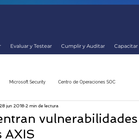
r
Evaluar y Testear
Cumplir y Auditar
Capacitar
Microsoft Security
Centro de Operaciones SOC
28 jun 2018
2 min de lectura
a
Comunicados
Ciberseguridad
Internacionales
ntran vulnerabilidades
 AXIS
nowBe4
Resumen de Noticias
Eventos Ciberseguridad