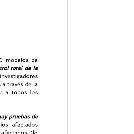
00 modelos de 
ol total de la 
estigadores 
 través de la 
r a todos los 
ay pruebas de 
os afectados 
afectados. (lo 