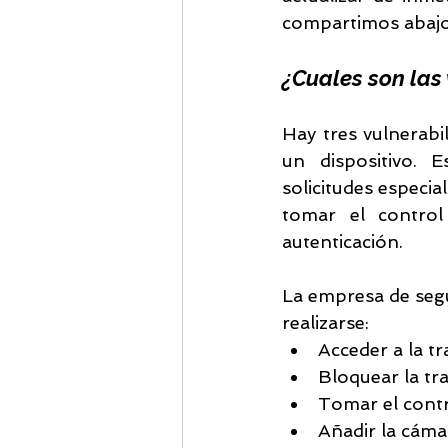
compartimos abajo
¿Cuales son las
Hay tres vulnerab
un dispositivo. E
solicitudes especi
tomar el control
autenticación. 
La empresa de segu
realizarse:
Acceder a la t
Bloquear la tr
Tomar el contro
Añadir la cáma