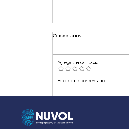
Comentarios
Agrega una calificación
¿Qué es Picus y la
Escribir un comentario...
tecnología BAS?Guía
técnica para CISO en
México y LATAM