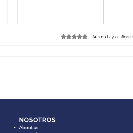
Obtuvo 0 de 5 estrellas.
Aún no hay calificac
Plan Nacional de
Cero
Ciberseguridad 2025-
as a
2030: qué exige a bancos y
reta
empresas en México — y
cómo cumplirlo
NOSOTROS
About us