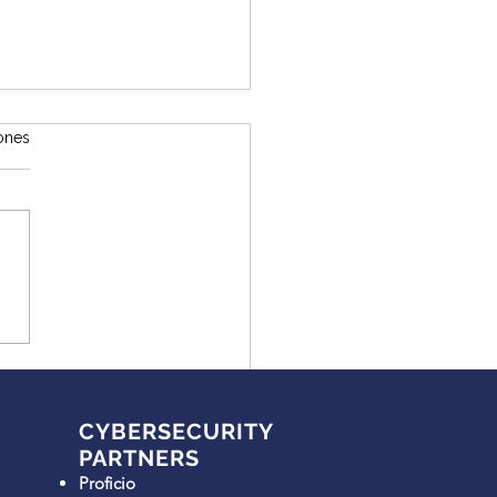
iones
 puntos ciegos: SOC
 Service para un grupo
il en expansión
CYBERSECURITY
PARTNERS
Proficio