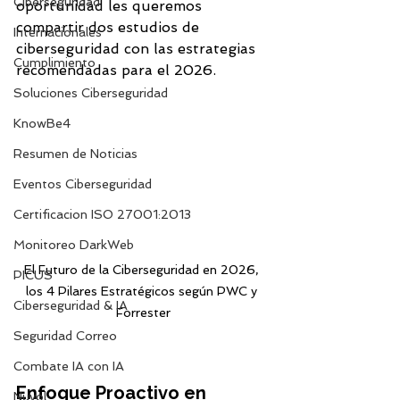
Ciberseguridad
oportunidad les queremos 
compartir dos estudios de 
Internacionales
ciberseguridad con las estrategias 
Cumplimiento
recomendadas para el 2026.
Soluciones Ciberseguridad
KnowBe4
Resumen de Noticias
Eventos Ciberseguridad
Certificacion ISO 27001:2013
Monitoreo DarkWeb
El Futuro de la Ciberseguridad en 2026, 
PICUS
los 4 Pilares Estratégicos según PWC y 
Ciberseguridad & IA
Forrester
Seguridad Correo
Combate IA con IA
Enfoque Proactivo en 
Nuvol