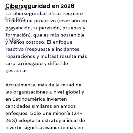
Ciberseguridad en 2026
Abnormal AI
La ciberseguridad eficaz requiere 
Picus BAS
un enfoque proactivo (inversión en 
prevención, supervisión, pruebas y 
CISO
formación), que es más sostenible 
Proficio
y menos costoso. El enfoque 
reactivo (respuesta a incidentes, 
reparaciones y multas) resulta más 
caro, arriesgado y difícil de 
gestionar.
Actualmente, más de la mitad de 
las organizaciones a nivel global y 
en Latinoamérica invierten 
cantidades similares en ambos 
enfoques. Solo una minoría (24-
26%) adopta la estrategia ideal de 
invertir significativamente más en 