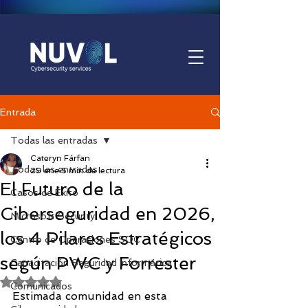
Entrada
Todas las entradas
Cateryn Fárfan
Todas las entradas
29 ene
5 min de lectura
El Futuro de la
Casos de Éxito
Ciberseguridad en 2026,
Microsoft Security
los 4 Pilares Estratégicos
Centro de Operaciones SOC
según PWC y Forrester
Capacitación Seguridad Informática
Obtuvo NaN de 5 estrellas.
Comunicados
Estimada comunidad en esta 