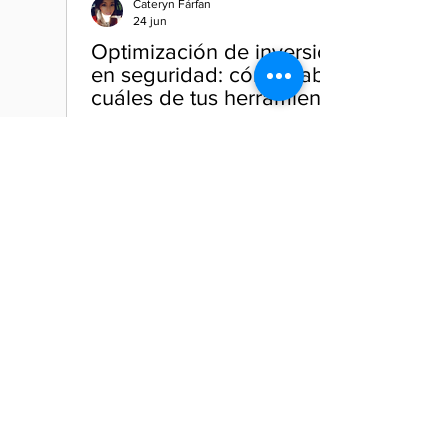
Cateryn Fárfan
24 jun
Optimización de inversión
en seguridad: cómo saber
cuáles de tus herramientas
realmente funcionan — y
¿Cuánto de tu stack de seguridad
cuáles puedes eliminar
realmente funciona? Picus SCV
identifica qué herramientas protegen,
cuáles son redundantes y cómo
justificar el ROI al CFO.