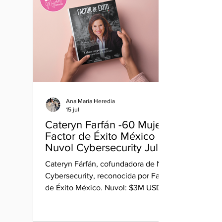
Ana Maria Heredia
15 jul
Cateryn Farfán -60 Mujeres
Factor de Éxito México |
Nuvol Cybersecurity Julio
2026
Cateryn Fárfán, cofundadora de Nuvol
Cybersecurity, reconocida por Factor
de Éxito México. Nuvol: $3M USD
facturación, 95% retención de clientes,
MX·PA·CO.