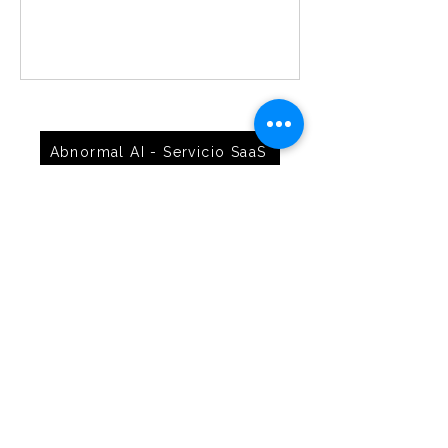
Abnormal AI - Servicio SaaS
@abnormal.ai
Seguridad de correo con IA
Implementación en 15 minutos
Soporte local en español: habla con un ingeniero, no
con un call center"
IA conductual que aprende de TU organización, no
reglas genéricas"
ROI medible: +90% detección de BEC en los
primeros 90 días"