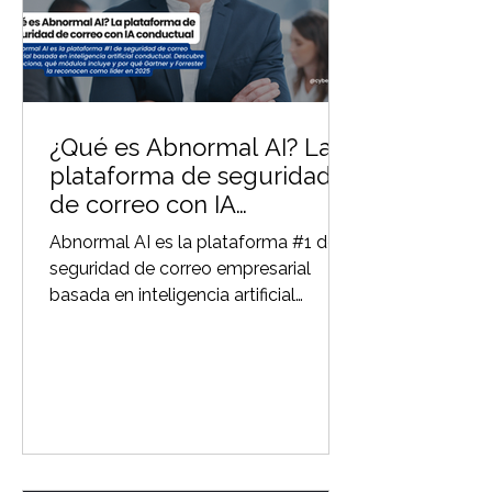
¿Qué es Abnormal AI? La
plataforma de seguridad
de correo con IA
conductual
Abnormal AI es la plataforma #1 de
seguridad de correo empresarial
basada en inteligencia artificial
conductual. Descubre cómo
funciona, qué módulos incluye y por
qué Gartner y Forrester la reconocen
como líder en 2025. Nuvol
Cybersecurity brinda Servicio SaaS
con Abnormal AI en LATAM