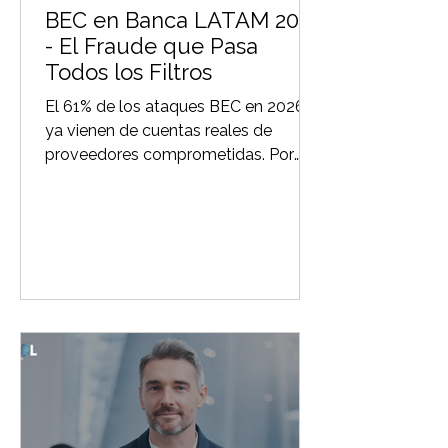
BEC en Banca LATAM 2026
- El Fraude que Pasa
Todos los Filtros
El 61% de los ataques BEC en 2026
ya vienen de cuentas reales de
proveedores comprometidas. Por
qué SPF, DKIM y tu SEG actual no los
detectan — y qué están haciendo los
bancos en México, Panamá y
Colombia para cerrar esa brecha.