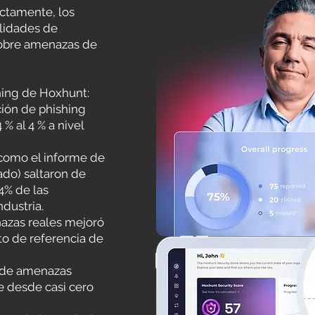
ectamente, los
lidades de
sobre amenazas de
hing de Hoxhunt:
ción de phishing
% al 4 % a nivel
 como el informe de
ado) saltaron de
74% de las
dustria.
azas reales mejoró
to de referencia de
s de amenazas
 desde casi cero