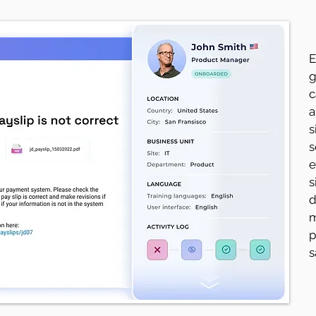
E
g
c
a
s
s
e
s
d
m
p
s