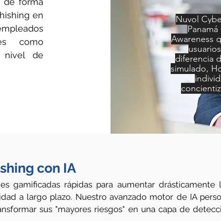
, de forma
hishing en
Nuvol Cybe
mpleados
Panamá y
Awareness qu
ores como
usuarios
, nivel de
diferencia 
simulado, Ho
indivi
concienti
shing con IA
es gamificadas rápidas para aumentar drásticamente la
ad a largo plazo. Nuestro avanzado motor de IA person
transformar sus "mayores riesgos" en una capa de dete