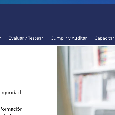
r
Evaluar y Testear
Cumplir y Auditar
Capacitar
seguridad
rmación