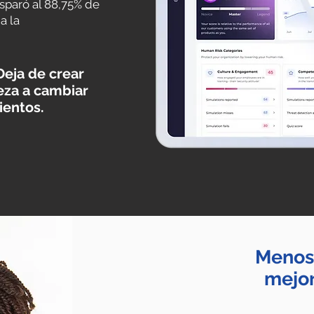
isparó al 88,75% de
a la
Deja de crear
eza a cambiar
entos.
Menos 
mejor