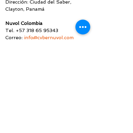
Dirección: Ciudad del Saber, 
Clayton, Panamá
Nuvol Colombia 
Tel. +57 318 65 95343
Correo: 
info@cybernuvol.com
Dirección: Oficina We Work, Piso 5, 
Carrera 7 
#116-50,
 Bogotá 110221
Visitanos y conoce nuestro 
portafolio de servicios de 
ciberseguridad
www.cybernuvol.com