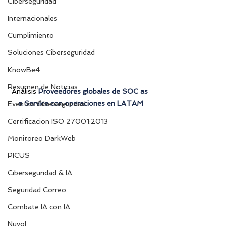
Ciberseguridad
Internacionales
Cumplimiento
Soluciones Ciberseguridad
KnowBe4
Resumen de Noticias
Análisis 
Proveedores globales de SOC as 
a Service con operaciones en LATAM
Eventos Ciberseguridad
Certificacion ISO 27001:2013
Monitoreo DarkWeb
PICUS
Ciberseguridad & IA
Seguridad Correo
Combate IA con IA
Nuvol