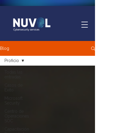
Blog
Proficio
Todas las
entradas
Casos de
Éxito
Microsoft
Security
Centro de
Operaciones
SOC
Capacitación