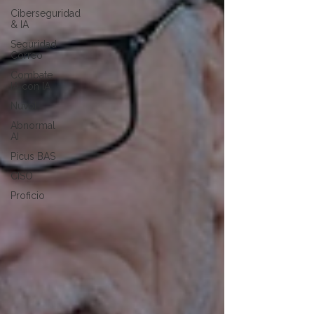
Ciberseguridad
& IA
Seguridad
Correo
Combate
IA con IA
Nuvol
Abnormal
AI
Picus BAS
CISO
Proficio