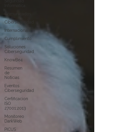
Seguridad
Informática
Comunicados
Ciberseguridad
Internacionales
Cumplimiento
Soluciones
Ciberseguridad
KnowBe4
Resumen
de
Noticias
Eventos
Ciberseguridad
Certificacion
ISO
27001:2013
Monitoreo
DarkWeb
PICUS