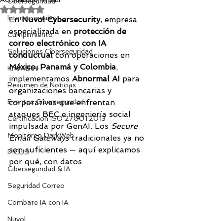
Ciberseguridad
Obtuvo NaN de 5 estrellas.
Internacionales
En 
Nuvol Cybersecurity
, empresa 
especializada en 
protección de 
Cumplimiento
correo electrónico con IA 
Soluciones Ciberseguridad
conductual
 con operaciones en 
México, Panamá y Colombia
, 
KnowBe4
implementamos 
Abnormal AI
 para 
Resumen de Noticias
organizaciones bancarias y 
Eventos Ciberseguridad
corporativas que enfrentan 
ataques BEC e ingeniería social 
Certificacion ISO 27001:2013
impulsada por GenAI. Los 
Secure 
Monitoreo DarkWeb
Email Gateways
 tradicionales ya no 
son suficientes — aquí explicamos 
PICUS
por qué, con datos
Ciberseguridad & IA
Seguridad Correo
Combate IA con IA
Nuvol