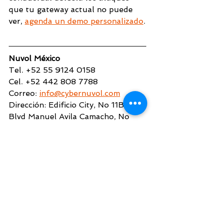
que tu gateway actual no puede 
ver, 
agenda un demo personalizado
.
Nuvol México 
Tel. +52 55 9124 0158
Cel. +52 442 808 7788
Correo: 
info@cybernuvol.com
Dirección: Edificio City, No 11B, 
Blvd Manuel Avila Camacho, No 
3130, Tlalnepantla, C.P 54020, 
CDMX
Nuvol Panamá 
Tel. +507 6318 7739
Correo: 
cfarfan@cybernuvol.com
Dirección: Ciudad del Saber, 
Clayton, Panamá