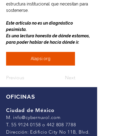
estructura institucional que necesitan para 
sostenerse.
Este artículo no es un diagnóstico 
pesimista.
Es una lectura honesta de dónde estamos,
para poder hablar de hacia dónde ir.
Alapsi.org
Previous
Next
OFICINAS
Ciudad de México
M.
info@cybernuvol.com
T.
55 9124 0158
o
442 808 7788
Dirección: Edificio City No 11B, Blvd.