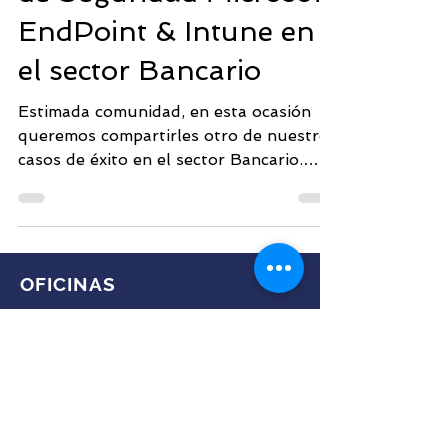
de Seguridad Microsoft
EndPoint & Intune en
el sector Bancario
Estimada comunidad, en esta ocasión
queremos compartirles otro de nuestros
casos de éxito en el sector Bancario.
Mejorando la seguridad...
OFICINAS
Ciudad de México
M.
info@cybernuvol.com
T.
55 9124 0158
o
442 808 7788
Dirección: Edificio City No 11B, Blvd.