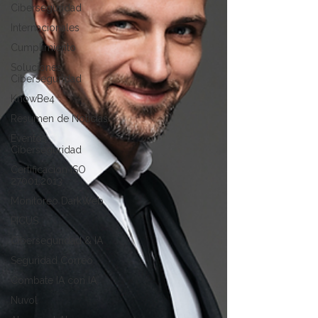
Ciberseguridad
Internacionales
Cumplimiento
Soluciones
Ciberseguridad
KnowBe4
Resumen de Noticias
Eventos
Ciberseguridad
Certificacion ISO
27001:2013
Monitoreo DarkWeb
PICUS
Ciberseguridad & IA
Seguridad Correo
Combate IA con IA
Nuvol