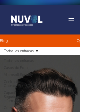
Blog
Todas las entradas
Todas las entradas
Casos de Éxito
Microsoft Security
Centro de
Operaciones SOC
Capacitación
Seguridad
Informática
Comunicados