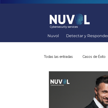
Nuvol
Detectar y Responde
Todas las entradas
Casos de Éxito
Capacitación Seguridad Informátic
Soluciones Ciberseguridad
K