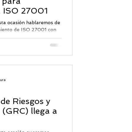
s para
ridad Correo
a ISO 27001
ta ocasión hablaremos de
imiento de ISO 27001 con
 que ofrece...
tura
 de Riesgos y
 (GRC) llega a