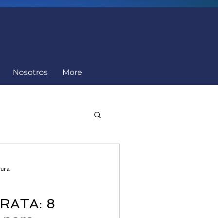
Nosotros
More
Cumplimiento
tura
DRATA: 8