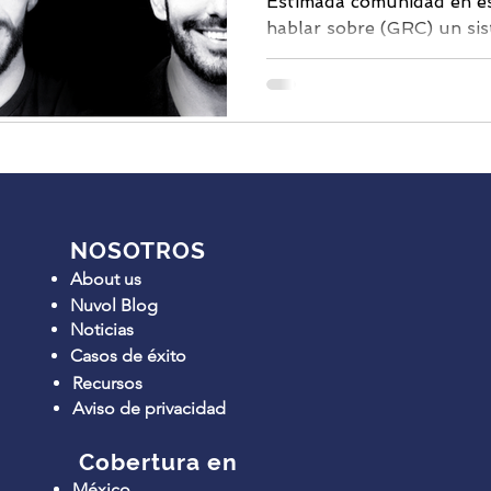
Estimada comunidad en e
hablar sobre (GRC) un si
Riesgos y Cumplimiento. Ar
NOSOTROS
About us
Nuvol Blog
Noticias
Casos de éxito
Recursos
Aviso de privacidad
Cobertura en
México