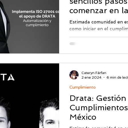
sencillos paso
Monitoreo DarkWeb
PICUS
Ciberseguridad & IA
Segu
comenzar en l
Estimada comunidad en es
como iniciar en el cumpl
Abnormal AI
Picus BAS
CISO
Proficio
una solución como DRATA,
Cateryn Fárfan
2 ene 2024
6 min de lec
Cumplimiento
Drata: Gestión
Cumplimientos
México