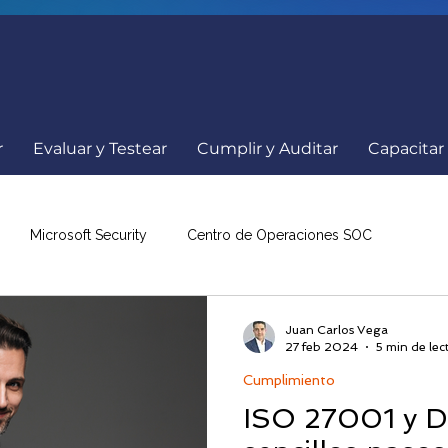
r
Evaluar y Testear
Cumplir y Auditar
Capacitar
Microsoft Security
Centro de Operaciones SOC
a
Comunicados
Ciberseguridad
Internacionales
Juan Carlos Vega
27 feb 2024
5 min de lec
Cumplimiento
nowBe4
Resumen de Noticias
Eventos Ciberseguridad
ISO 27001 y 