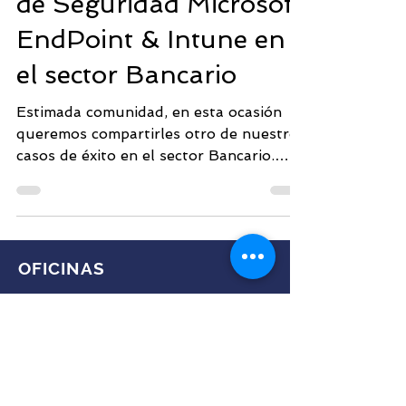
de Seguridad Microsoft
EndPoint & Intune en
el sector Bancario
Estimada comunidad, en esta ocasión
queremos compartirles otro de nuestros
casos de éxito en el sector Bancario.
Mejorando la seguridad...
OFICINAS
Ciudad de México
M.
info@cybernuvol.com
T.
55 9124 0158
o
442 808 7788
Dirección: Edificio City No 11B, Blvd.