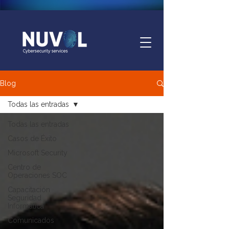
Blog
Todas las entradas
Todas las entradas
Casos de Éxito
Microsoft Security
Centro de
Operaciones SOC
Capacitación
Seguridad
Informática
Comunicados