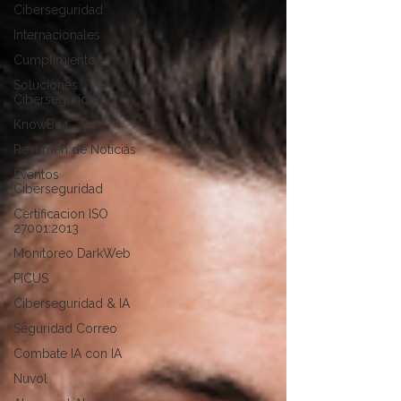
Ciberseguridad
Internacionales
Cumplimiento
Soluciones
Ciberseguridad
KnowBe4
Resumen de Noticias
Eventos
Ciberseguridad
Certificacion ISO
27001:2013
Monitoreo DarkWeb
PICUS
Ciberseguridad & IA
Seguridad Correo
Combate IA con IA
Nuvol