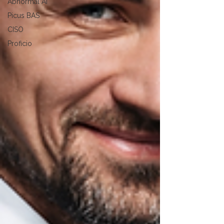
Abnormal AI
Picus BAS
CISO
Proficio