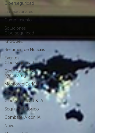
Ciberseguridad
Internacionales
Cumplimiento
Soluciones
Ciberseguridad
KnowBe4
Resumen de Noticias
Eventos
Ciberseguridad
Certificacion ISO
27001:2013
Monitoreo DarkWeb
PICUS
Ciberseguridad & IA
Seguridad Correo
Combate IA con IA
Nuvol