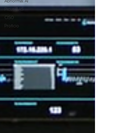
Abnormal AI
Picus BAS
CISO
Proficio