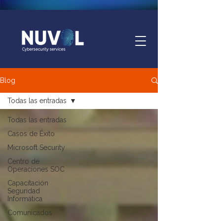
Blog
Todas las entradas
Todas las entradas
Casos de Éxito
Microsoft Security
Centro de
Operaciones SOC
Capacitación
Seguridad
Informática
Comunicados