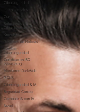
Ciberseguridad
Internacionales
Cumplimiento
Soluciones
Ciberseguridad
KnowBe4
Resumen de Noticias
Eventos
Ciberseguridad
Certificacion ISO
27001:2013
Monitoreo DarkWeb
PICUS
Ciberseguridad & IA
Seguridad Correo
Combate IA con IA
Nuvol