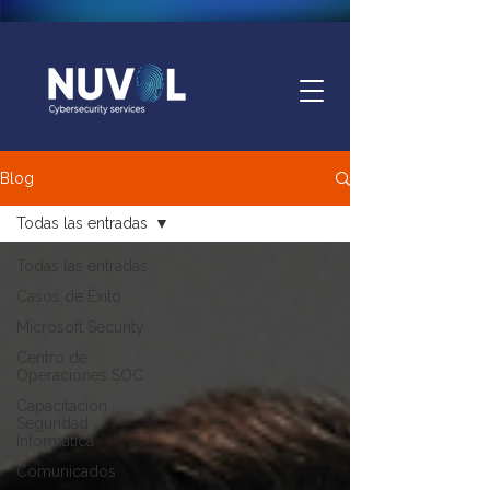
Blog
Todas las entradas
Todas las entradas
Casos de Éxito
Microsoft Security
Centro de
Operaciones SOC
Capacitación
Seguridad
Informática
Comunicados