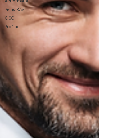
Abnormal AI
Picus BAS
CISO
Proficio