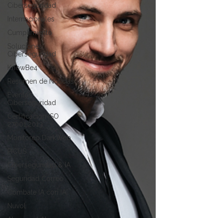
Ciberseguridad
Internacionales
Cumplimiento
Soluciones
Ciberseguridad
KnowBe4
Resumen de Noticias
Eventos
Ciberseguridad
Certificacion ISO
27001:2013
Monitoreo DarkWeb
PICUS
Ciberseguridad & IA
Seguridad Correo
Combate IA con IA
Nuvol