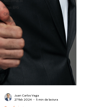
Abnormal AI
Picus BAS
CISO
Proficio
Juan Carlos Vega