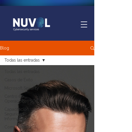
Blog
Todas las entradas
Todas las entradas
Casos de Éxito
Microsoft Security
Centro de
Operaciones SOC
Capacitación
Seguridad
Informática
Comunicados