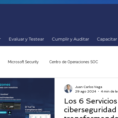
r
Evaluar y Testear
Cumplir y Auditar
Capacitar
Microsoft Security
Centro de Operaciones SOC
a
Comunicados
Ciberseguridad
Internacionales
Juan Carlos Vega
29 ago 2024
4 min de le
Los 6 Servicios
nowBe4
Resumen de Noticias
Eventos Ciberseguridad
ciberseguridad