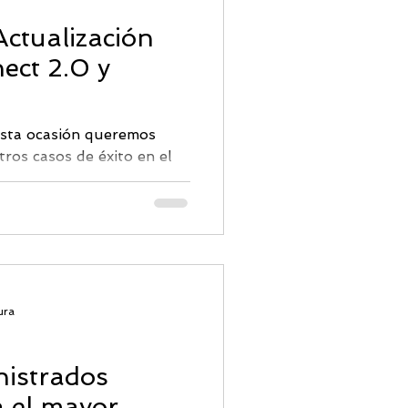
Actualización
ect 2.0 y
esta ocasión queremos
ros casos de éxito en el
 Microsoft...
ura
nistrados
a el mayor