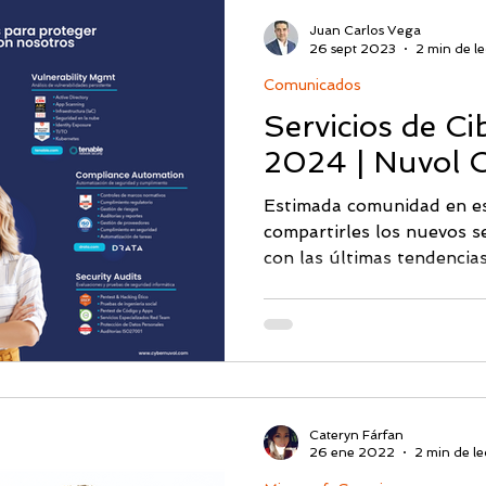
año redefinieron estrategi
Juan Carlos Vega
que siguen vigentes hoy. 
26 sept 2023
2 min de le
redefinido las estrategias
Comunicados
han pues
Servicios de C
2024 | Nuvol C
Estimada comunidad en e
compartirles los nuevos s
con las últimas tendencias
Cateryn Fárfan
26 ene 2022
2 min de le