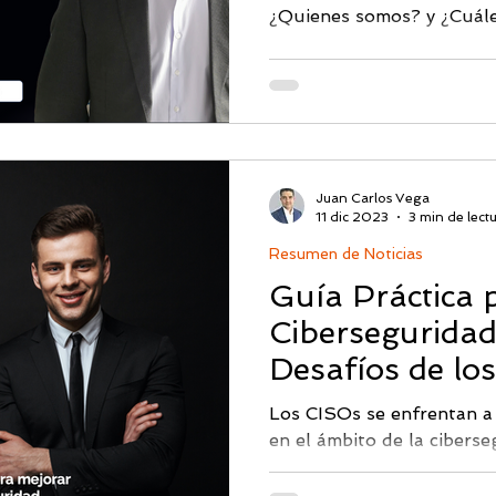
¿Quienes somos? y ¿Cuáles
Juan Carlos Vega
11 dic 2023
3 min de lect
Resumen de Noticias
Guía Práctica 
Ciberseguridad
Desafíos de lo
Los CISOs se enfrentan a
en el ámbito de la cibers
cuales están en constante 