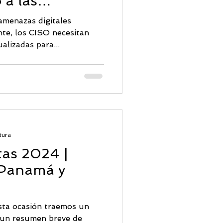
 a las
2024
ridad Correo
amenazas digitales
te, los CISO necesitan
alizadas para...
tura
tas 2024 |
 Panamá y
ta ocasión traemos un
 un resumen breve de