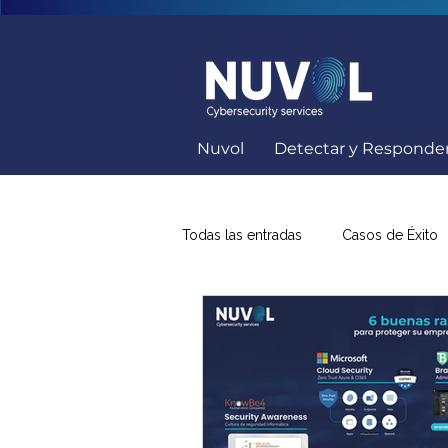
Nuvol
Detectar y Responde
Todas las entradas
Casos de Éxito
Capacitación Seguridad Informátic
Soluciones Ciberseguridad
K