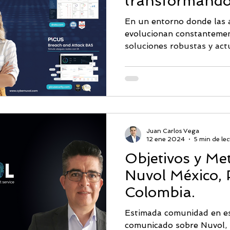
transformando
empresas en 
Monitoreo DarkWeb
PICUS
Ciberseguridad & IA
Segu
En un entorno donde las 
evolucionan constantemen
soluciones robustas y actu
Abnormal AI
Picus BAS
CISO
Proficio
Juan Carlos Vega
12 ene 2024
5 min de lec
Objetivos y Me
Nuvol México,
Colombia.
Estimada comunidad en es
comunicado sobre Nuvol,