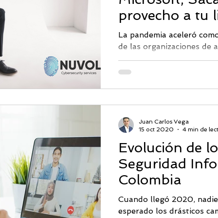
provecho a tu l
La pandemia aceleró como
de las organizaciones de 
hace un año del inicio del..
Juan Carlos Vega
15 oct 2020
4 min de lec
Evolución de lo
Seguridad Info
Colombia
Cuando llegó 2020, nadie
esperado los drásticos ca