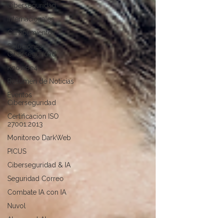
Ciberseguridad
Internacionales
Cumplimiento
Soluciones
Ciberseguridad
KnowBe4
Resumen de Noticias
Eventos
Ciberseguridad
Certificacion ISO
27001:2013
Monitoreo DarkWeb
PICUS
Ciberseguridad & IA
Seguridad Correo
Combate IA con IA
Nuvol