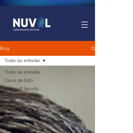
Blog
Todas las entradas
Todas las entradas
Casos de Éxito
Microsoft Security
Centro de
Operaciones SOC
Capacitación
Seguridad
Informática
Comunicados