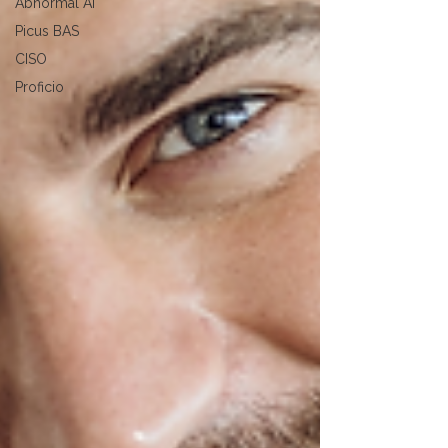
Abnormal AI
Picus BAS
CISO
Proficio