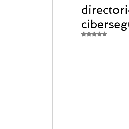
director
Certificacion ISO 27001:2013
ciberseg
Obtuvo NaN de 5 es
Combate IA con IA
Nuvol