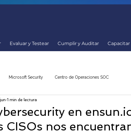
r
Evaluar y Testear
Cumplir y Auditar
Capacitar
Microsoft Security
Centro de Operaciones SOC
jun
1 min de lectura
a
Comunicados
Ciberseguridad
Internacionales
bersecurity en ensun.io
s CISOs nos encuentran
nowBe4
Resumen de Noticias
Eventos Ciberseguridad