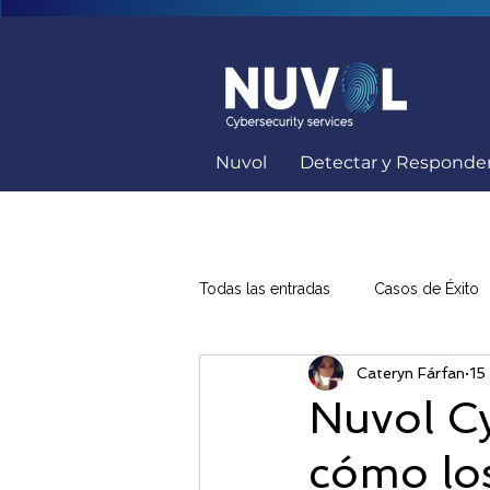
Nuvol
Detectar y Responde
Todas las entradas
Casos de Éxito
Cateryn Fárfan
15 
Capacitación Seguridad Informátic
Nuvol Cy
cómo lo
Soluciones Ciberseguridad
K