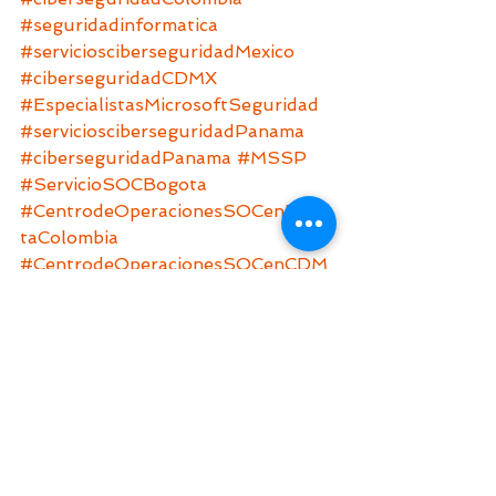
#seguridadinformatica
#serviciosciberseguridadMexico
#ciberseguridadCDMX
#EspecialistasMicrosoftSeguridad
#serviciosciberseguridadPanama
#ciberseguridadPanama
#MSSP
#ServicioSOCBogota
#CentrodeOperacionesSOCenBogo
taColombia
#CentrodeOperacionesSOCenCDM
X
#ConsultoriaSeguridadInformatica
#ConsultoriaCiberseguridad
#Mexico
#Panama
#Colombia
#CentroAmerica
#SeguridadMicrosoftenBogotaColo
mbia
#EspecialistasSeguridadMicrosoftB