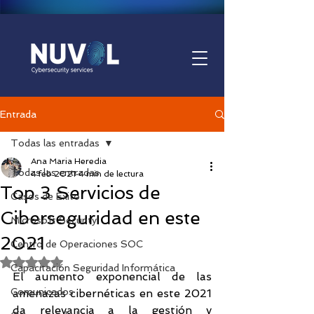
Entrada
Todas las entradas
Ana Maria Heredia
Todas las entradas
4 feb 2021
4 min de lectura
Top 3 Servicios de
Casos de Éxito
Ciberseguridad en este
Microsoft Security
2021
Centro de Operaciones SOC
Obtuvo NaN de 5 estrellas.
Capacitación Seguridad Informática
El aumento exponencial de las 
Comunicados
amenazas cibernéticas en este 2021 
da relevancia a la gestión y 