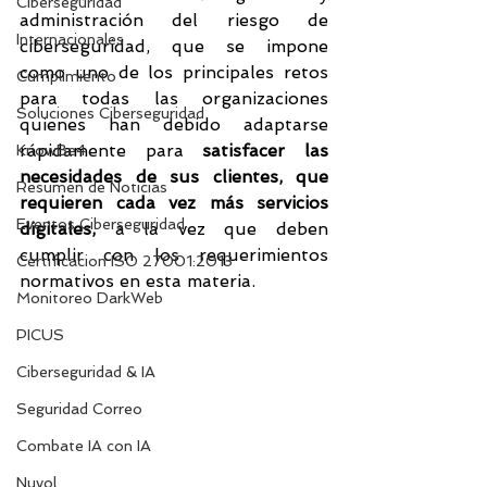
Ciberseguridad
administración del riesgo de 
Internacionales
ciberseguridad, que se impone 
como uno de los principales retos 
Cumplimiento
para todas las organizaciones 
Soluciones Ciberseguridad
quienes han debido adaptarse 
rápidamente para 
satisfacer las 
KnowBe4
necesidades de sus clientes, que 
Resumen de Noticias
requieren cada vez más servicios 
Eventos Ciberseguridad
digitales,
 a la vez que deben 
cumplir con los requerimientos 
Certificacion ISO 27001:2013
normativos en esta materia. 
Monitoreo DarkWeb
PICUS
Ciberseguridad & IA
Seguridad Correo
Combate IA con IA
Nuvol