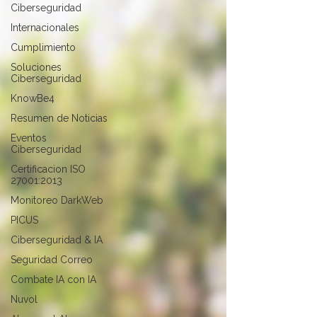
Ciberseguridad
Internacionales
Cumplimiento
Soluciones
Ciberseguridad
KnowBe4
Resumen de Noticias
Eventos
Ciberseguridad
Certificacion ISO
27001:2013
Monitoreo DarkWeb
PICUS
Ciberseguridad & IA
Seguridad Correo
Combate IA con IA
Nuvol