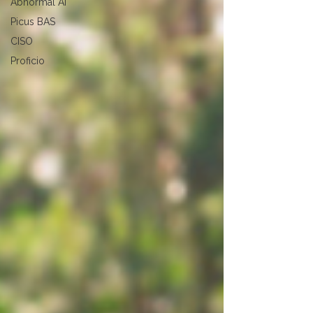
Abnormal AI
Picus BAS
CISO
Proficio