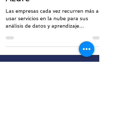
Azure
Las empresas cada vez recurren más a
usar servicios en la nube para sus
análisis de datos y aprendizaje
automático, para consolidar sus...
OFICINAS
Ciudad de México
M.
info@cybernuvol.com
T.
55 9124 0158
o
442 808 7788
Dirección: Edificio City No 11B, Blvd.
Manuel Ávila Camacho No. 3130,
Tlalnepantla, C.P. 54020, CDMX.
Panamá