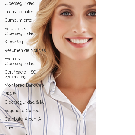
Ciberseguridad
Internacionales
Cumplimiento
Soluciones
Ciberseguridad
KnowBe4
Resumen de Noticias
Eventos
Ciberseguridad
Certificacion ISO
27001:2013
Monitoreo DarkWeb
PICUS
Ciberseguridad & IA
Seguridad Correo
Combate IA con IA
Nuvol