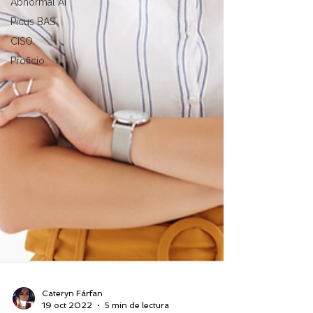
Abnormal AI
Picus BAS
CISO
Proficio
Cateryn Fárfan