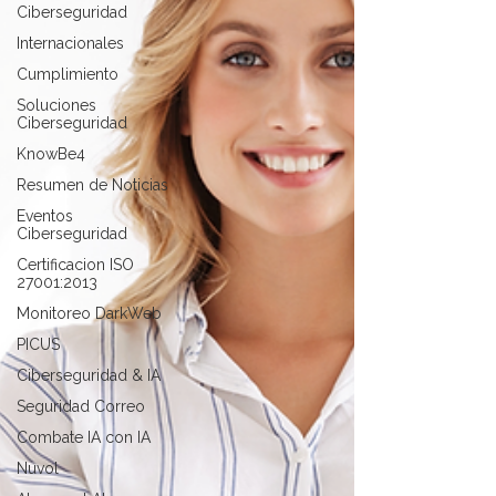
Ciberseguridad
Internacionales
Cumplimiento
Soluciones
Ciberseguridad
KnowBe4
Resumen de Noticias
Eventos
Ciberseguridad
Certificacion ISO
27001:2013
Monitoreo DarkWeb
PICUS
Ciberseguridad & IA
Seguridad Correo
Combate IA con IA
Nuvol