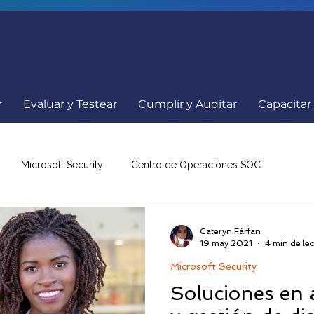
r
Evaluar y Testear
Cumplir y Auditar
Capacitar
Microsoft Security
Centro de Operaciones SOC
a
Comunicados
Ciberseguridad
Internacionales
Cateryn Fárfan
19 may 2021
4 min de lec
Microsoft Security
nowBe4
Resumen de Noticias
Eventos Ciberseguridad
Soluciones en 