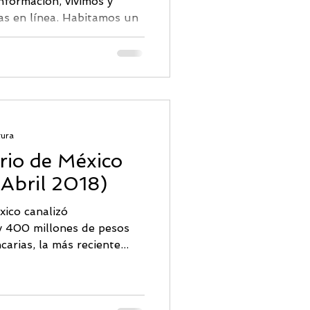
formación, vivimos y
as en línea. Habitamos un
a de acceso a la...
tura
rio de México
Abril 2018)
xico canalizó
 400 millones de pesos
arias, la más reciente...