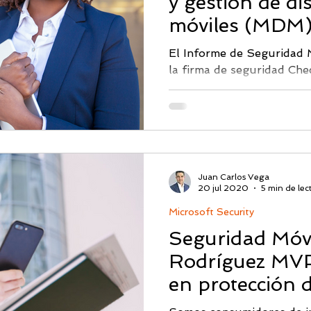
y gestión de di
Monitoreo DarkWeb
PICUS
Ciberseguridad & IA
Segu
móviles (MDM
El Informe de Seguridad M
la firma de seguridad Che
Abnormal AI
Picus BAS
CISO
Proficio
todas las compañías están 
Juan Carlos Vega
20 jul 2020
5 min de lec
Microsoft Security
Seguridad Móvi
Rodríguez MVP,
en protección d
móviles.