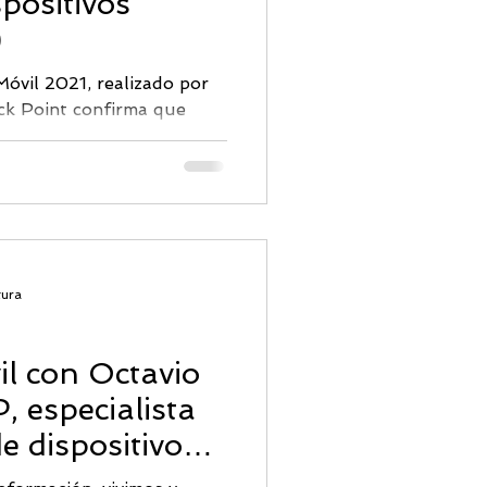
spositivos
ridad Correo
)
óvil 2021, realizado por
ck Point confirma que
en riesgo de...
tura
l con Octavio
 especialista
e dispositivos