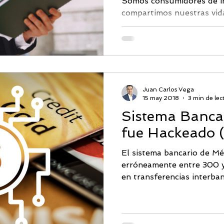
Somos consumidores de in
compartimos nuestras vid
mundo en el que la demand
Juan Carlos Vega
15 may 2018
3 min de lec
Sistema Banca
fue Hackeado (
El sistema bancario de Mé
erróneamente entre 300 y
en transferencias interbanc