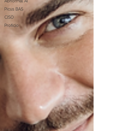
Abnormal AI
Picus BAS
CISO
Proficio