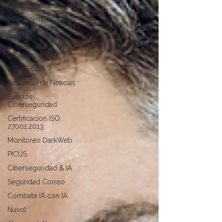
Ciberseguridad
Internacionales
Cumplimiento
Soluciones
Ciberseguridad
KnowBe4
Resumen de Noticias
Eventos
Ciberseguridad
Certificacion ISO
27001:2013
Monitoreo DarkWeb
PICUS
Ciberseguridad & IA
Seguridad Correo
Combate IA con IA
Nuvol