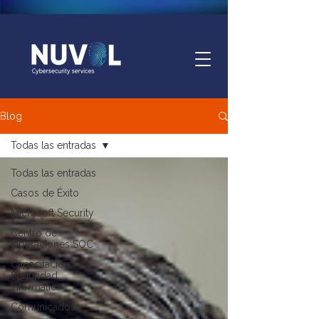
Blog
Todas las entradas
Todas las entradas
Casos de Éxito
Microsoft Security
Centro de
Operaciones SOC
Capacitación
Seguridad
Informática
Comunicados