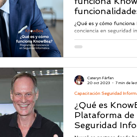
funciona Know
Monitoreo DarkWeb
PICUS
Ciberseguridad & IA
Segu
funcionalidade
¿Qué es y cómo funcion
conciencia en seguridad i
Abnormal AI
Picus BAS
CISO
Proficio
los conocimientos a los us
Cateryn Fárfan
20 oct 2023
7 min de lec
Capacitación Seguridad Inform
¿Qué es KnowB
Plataforma de 
Seguridad Info