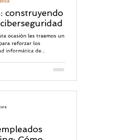
ática
: construyendo
 ciberseguridad
ta ocasión les traemos un
para reforzar los
d informática de...
tura
 empleados
hing: Cómo