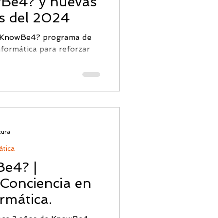
Be4? y nuevas
ridad Correo
s del 2024
a KnowBe4? programa de
nformática para reforzar
uarios.
tura
ática
e4? |
Conciencia en
rmática.