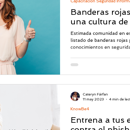
Capacitación Seguridad Inform
humano. Recono
Banderas rojas
una cultura de
Estimada comunidad en es
listado de banderas rojas 
conocimientos en segurida
Cateryn Fárfan
11 may 2023
4 min de lec
KnowBe4
Entrena a tus
contra el phis