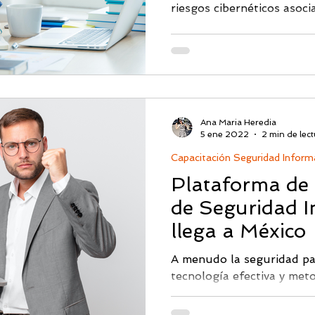
riesgos cibernéticos asoci
Ana Maria Heredia
5 ene 2022
2 min de lect
Capacitación Seguridad Inform
Plataforma de 
de Seguridad I
llega a México
A menudo la seguridad pa
tecnología efectiva y met
inteligentes. Sin embargo,