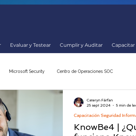
r
Evaluar y Testear
Cumplir y Auditar
Capacitar
Microsoft Security
Centro de Operaciones SOC
a
Comunicados
Ciberseguridad
Internacionales
Cateryn Fárfan
25 sept 2024
5 min de le
Capacitación Seguridad Inform
nowBe4
Resumen de Noticias
Eventos Ciberseguridad
KnowBe4 | ¿Qu