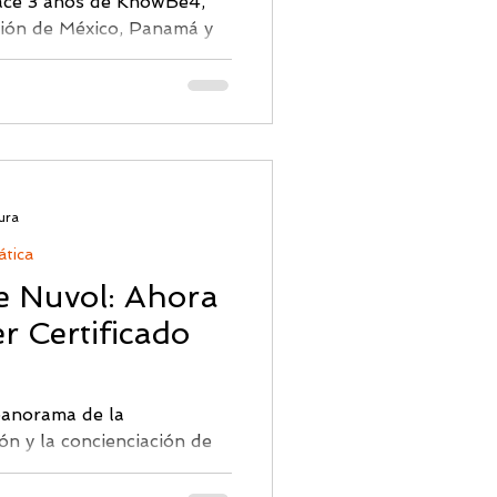
ace 3 años de KnowBe4,
gión de México, Panamá y
Security Awareness
ura
ática
e Nuvol: Ahora
r Certificado
panorama de la
ón y la concienciación de
entales para proteger...