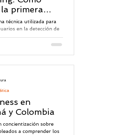
 la primera
sa
a técnica utilizada para
uarios en la detección de
iste en enviar correos
imulan ser correos de
ningún riesgo real para los
dad de la organización. El
shing simulado es
sobre los peligros y las
 ataques de phishing, y
tura
r y
ática
ness en
á y Colombia
n concientización sobre
pleados a comprender los