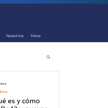
Nosotros
More
Cumplimiento
ctura
ática
é es y cómo