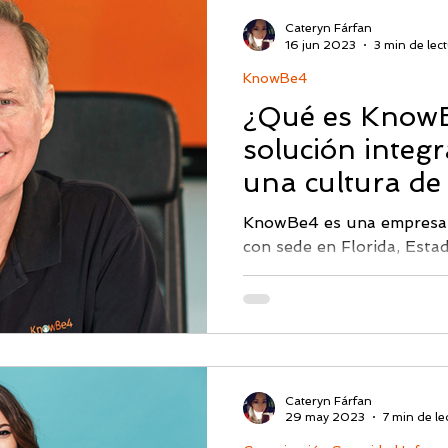
seguridad informática 20
Cateryn Fárfan
se enfoca en la protecció
16 jun 2023
3 min de lec
avanzadas, ofreciendo sol
KnowBe4
electrónico, seguridad
¿Qué es KnowB
solución integr
una cultura de
su organizació
KnowBe4 es una empresa 
con sede en Florida, Esta
2010 por Stu Sjouwerman
convertido en un líder re
concientización y entrena
cibernética. La historia
cuando Sjouwerman, con s
seguridad informática, se
Cateryn Fárfan
eslabón más débil en la d
29 may 2023
7 min de le
contra los ataques ciberné