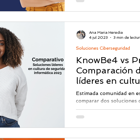
Ana Maria Heredia
4 jul 2023
3 min de lectu
Soluciones Ciberseguridad
KnowBe4 vs Pr
Comparación d
líderes en cult
seguridad info
Estimada comunidad en e
comparar dos soluciones 
informática Proofpoint 
compañías ofrecen herrami
ayudan a las organizacione
y el comportamiento de s
empleados. Alcance y enf