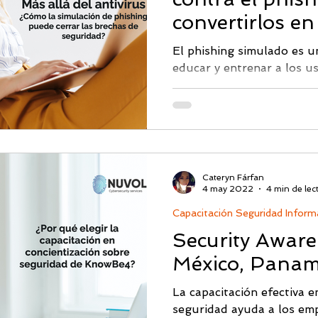
convertirlos en
línea de defen
El phishing simulado es un
educar y entrenar a los us
ataques de phishing. Cons
electrónicos falsos que s
phishing reales, pero sin 
usuarios ni para la seguri
objetivo principal del phi
concienciar a los usuarios 
Cateryn Fárfan
técnicas utilizadas en los
4 may 2022
4 min de lec
enseñarles cómo identifica
Capacitación Seguridad Inform
Security Aware
México, Panam
La capacitación efectiva e
seguridad ayuda a los em