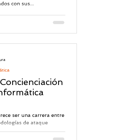
ados con sus...
ura
ática
Concienciación
nformática
rece ser una carrera entre
odologías de ataque
 hay una capa...