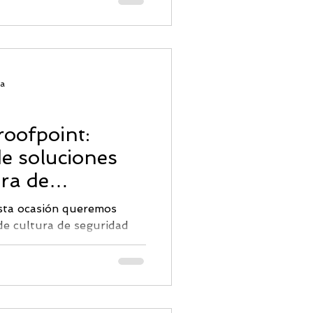
ra
oofpoint:
e soluciones
ura de
rmática.
sta ocasión queremos
de cultura de seguridad
y KnowBe4. Ambas
entas y servicios que
s a mejorar la conciencia
eguridad de sus
oque soluciones cultura de