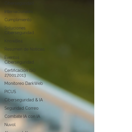
Ciberseguridad
Internacionales
Cumplimiento
Soluciones
Ciberseguridad
KnowBe4
Resumen de Noticias
Eventos
Ciberseguridad
Certificacion ISO
27001:2013
Monitoreo DarkWeb
PICUS
Ciberseguridad & IA
Seguridad Correo
Combate IA con IA
Nuvol