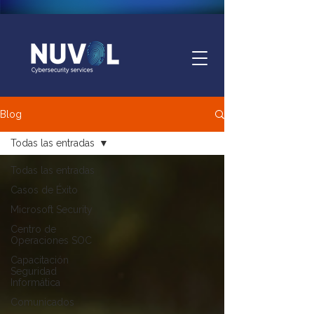
Blog
Todas las entradas
Todas las entradas
Casos de Éxito
Microsoft Security
Centro de
Operaciones SOC
Capacitación
Seguridad
Informática
Comunicados