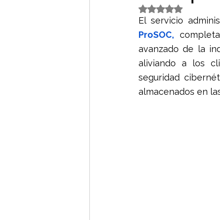
Obtuvo NaN de 5 es
El servicio admini
Certificacion ISO 27001:2013
ProSOC,
 completa
avanzado de la in
aliviando a los c
Combate IA con IA
Nuvol
seguridad cibernét
almacenados en las