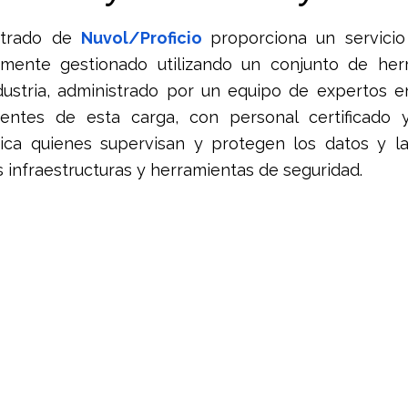
trellas.
strado de 
Nuvol/Proficio 
Monitoreo DarkWeb
PICUS
Ciberseguridad & IA
Segu
mente gestionado utilizando un conjunto de her
dustria, administrado por un equipo de expertos e
lientes de esta carga, con personal certificado 
Abnormal AI
Picus BAS
CISO
Proficio
ica quienes supervisan y protegen los datos y las
 infraestructuras y herramientas de seguridad.