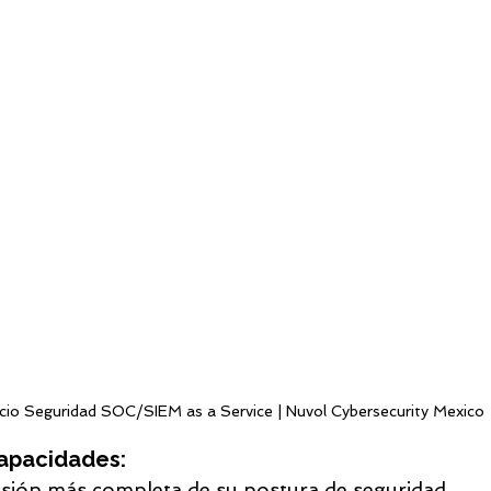
icio Seguridad SOC/SIEM as a Service | Nuvol Cybersecurity Mexico
Capacidades:
sión más completa de su postura de seguridad