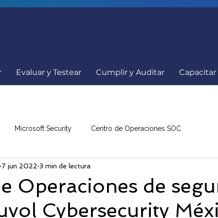
r
Evaluar y Testear
Cumplir y Auditar
Capacitar
Microsoft Security
Centro de Operaciones SOC
7 jun 2022
3 min de lectura
a
Comunicados
Ciberseguridad
Internacionales
de Operaciones de segu
vol Cybersecurity Méx
nowBe4
Resumen de Noticias
Eventos Ciberseguridad