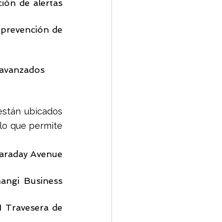
ón de alertas 
 prevención de 
o avanzados
están ubicados 
lo que permite 
Faraday Avenue 
angi Business 
1 Travesera de 