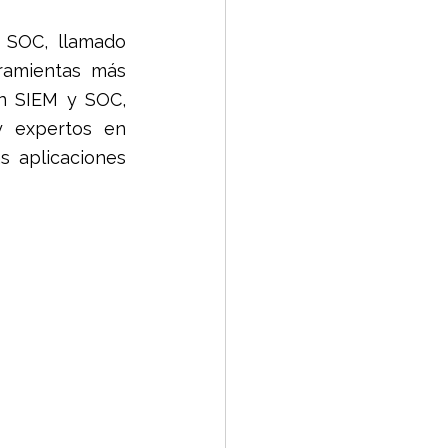
proporciona un servicio SOC, llamado 
ridad Correo
ramientas más 
n SIEM y SOC, 
y expertos en 
 aplicaciones 