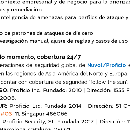
ntexto empresarial y de negocio para la priorizaci
nes y remediación.
inteligencia de amenazas para perfiles de ataque y
 de patrones de ataques de día cero
vestigación manual, ajuste de reglas y casos de us
do momento, cobertura 24/7
eraciones de seguridad global de 
Nuvol/Proficio
 
 las regiones de Asia, América del Norte y Europa, 
 contar con cobertura de seguridad "follow the sun".
GO:
 Proficio Inc.: Fundado: 2010 | Dirección: 1555 
2008.  
R:
 Proficio Ltd: Fundada 2014 | Dirección: 51 Ch
 
#03
-11, Singapur 486066 
:
 Proficio Security, SL Fundada 2017 | Dirección: 1
, Barcelona, Cataluña, 08021.