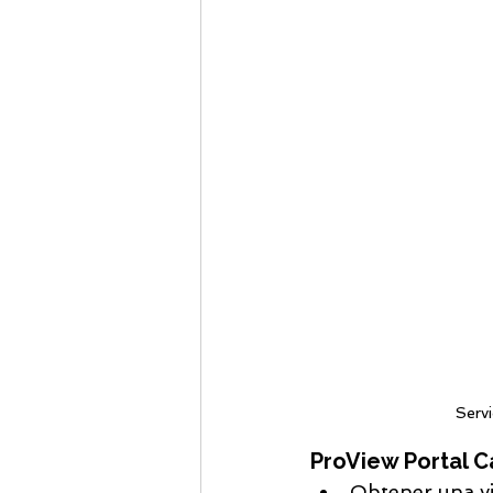
Serv
ProView Portal 
Obtener una vi