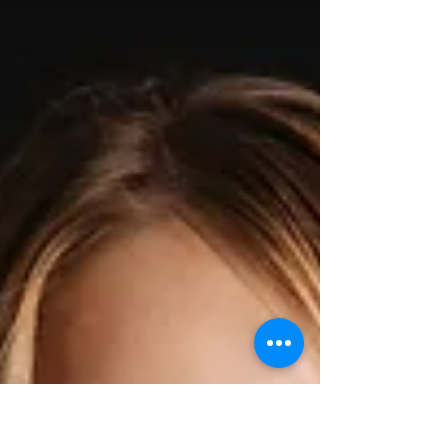
año — aquí encuentras tanto la historia
de eventos pasados como los más
relevantes para 2026. Eventos de
ciberseguridad 2024 en México Realice
una pequeña investigación de alguno de
los eventos