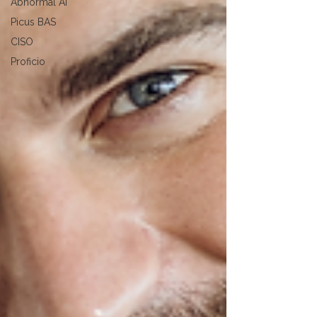
Abnormal AI
Picus BAS
CISO
Proficio