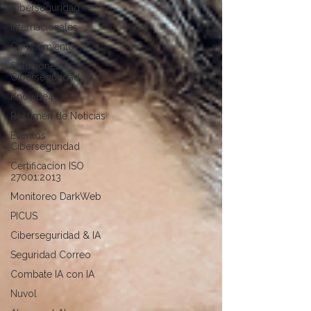
Ciberseguridad
Internacionales
Cumplimiento
Soluciones
Ciberseguridad
KnowBe4
Resumen de Noticias
Eventos
Ciberseguridad
Certificacion ISO
27001:2013
Monitoreo DarkWeb
PICUS
Ciberseguridad & IA
Seguridad Correo
Combate IA con IA
Nuvol