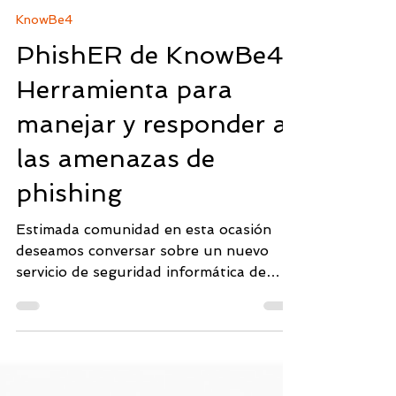
Cateryn Fárfan
19 ene 2024
4 min de lectura
KnowBe4
PhishER de KnowBe4 |
Herramienta para
manejar y responder a
las amenazas de
phishing
Estimada comunidad en esta ocasión
deseamos conversar sobre un nuevo
servicio de seguridad informática de
KnowBe4, llamado PhishER. En...