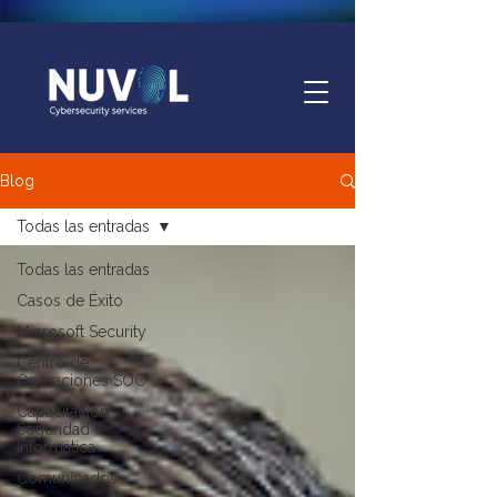
Blog
Todas las entradas
Todas las entradas
Casos de Éxito
Microsoft Security
Centro de
Operaciones SOC
Capacitación
Seguridad
Informática
Comunicados