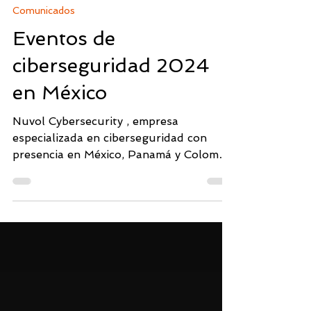
Cateryn Fárfan
15 ene 2024
4 min de lectura
Comunicados
Eventos de
ciberseguridad 2024
en México
Nuvol Cybersecurity , empresa
especializada en ciberseguridad con
presencia en México, Panamá y Colombia
, documenta los principales eventos de
ciberseguridad en México para que
CISOs y directores de TI puedan
planificar su agenda de formación y
networking. Esta guía se actualiza cada